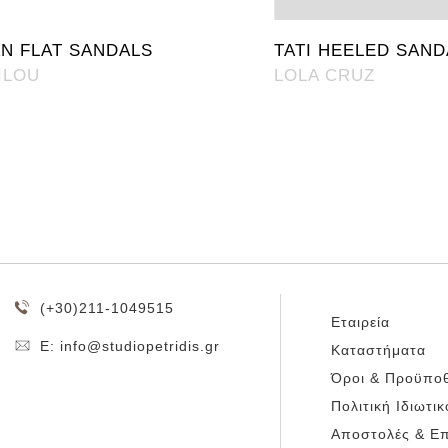
AN FLAT SANDALS
TATI HEELED SAND
ILOU
LOLA CRUZ
(+30)211-1049515
Εταιρεία
E: info@studiopetridis.gr
Καταστήματα
Όροι & Προϋποθ
Πολιτική Ιδιωτι
Αποστολές & Ε